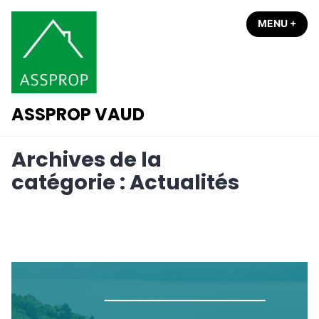
Accéder
MENU
+
DÉP
RÉD
au
contenu
ASSPROP VAUD
Archives de la
catégorie :
Actualités